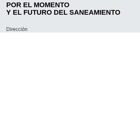
POR EL MOMENTO
Y EL FUTURO DEL SANEAMIENTO
Dirección
Av. Santo Albano 27,
Vila Vera, São Paulo
PÓNGASE EN CONTACTO CON
Póngase en contacto con
comercial@sanejets.com.br
+55 (11) 3052-1167
Asociado